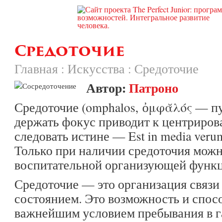
Средоточие
Главная
:
Искусства
:
Средоточие
Автор:
Патроно
Средоточие (omphalos, ὀμφᾰλός — п
держать фокус приводит к центриров
следовать истине — Est in media ver
Только при наличии средоточия можн
воспитательной организующей функц
Средоточие — это организация связ
состоянием. Это возможность и спосо
важнейшим условием пребывания в г